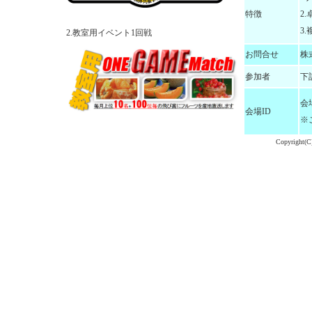
特徴
2
3
2.教室用イベント1回戦
お問合せ
株式
参加者
下
会
会場ID
※
Copyright(C)