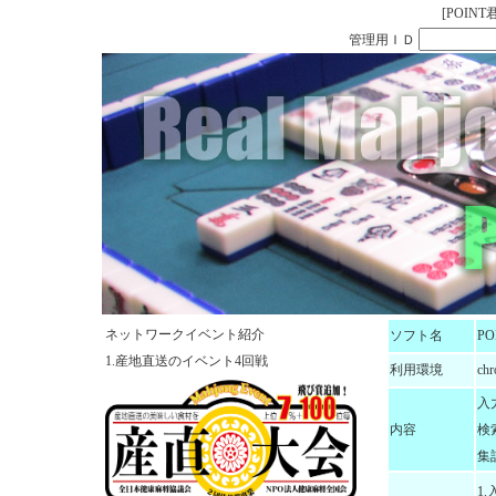
[POINT君」
管理用ＩＤ
ネットワークイベント紹介
ソフト名
PO
1.産地直送のイベント4回戦
利用環境
ch
入
内容
検
集
1